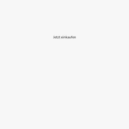
Gerne versuchen wir auch speziell für Sie
angefertigte Ohrkerzen mit und ohne Aroma
herzustellen, fragen Sie einfach nach.
Jetzt einkaufen